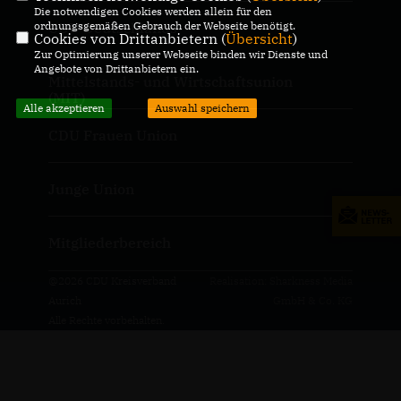
Die notwendigen Cookies werden allein für den
ordnungsgemäßen Gebrauch der Webseite benötigt.
CDU Deutschlands
Cookies von Drittanbietern (
Übersicht
)
Zur Optimierung unserer Webseite binden wir Dienste und
Angebote von Drittanbietern ein.
Mittelstands- und Wirtschaftsunion
(MIT)
Alle akzeptieren
Auswahl speichern
CDU Frauen Union
Junge Union
Mitgliederbereich
@2026 CDU Kreisverband
Realisation: Sharkness Media
Aurich
GmbH & Co. KG
Alle Rechte vorbehalten.