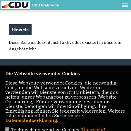
CDU Großheide
Hinweis
Diese Seite ist derzeit nicht aktiv oder existiert in unserem
Angebot nicht.
Politische Vereinigung
Die Webseite verwendet Cookies
Diese Webseite verwendet Cookies, die notwendig
sind, um die Webseite zu nutzen. Weiterhin
verwenden wir Dienste von Drittanbietern, die uns
IMPRESSUM
DATENSCHUTZ
KONTAKT
helfen, unser Webangebot zu verbessern (Website-
Optmierung). Für die Verwendung bestimmter
CDU Kreisverband Aurich
Dienste, benötigen wir Ihre Einwilligung. Ihre
Einwilligung können Sie jederzeit widerrufen. Weitere
Informationen finden Sie in unserer
Datenschutzerklärung
.
CDU in Niedersachsen
Technisch notwendige Cookies (
Übersicht
)