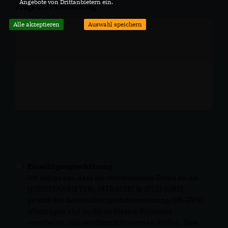
Angebote von Drittanbietern ein.
Frage oder Bemerkung
Alle akzeptieren
Auswahl speichern
Einwilligungserklärung
Ich willige ein, dass die vorstehenden Daten an die
{DIENSTANBIETER}, {STRASSE} in {PLZ} {ORT},
gemäß der Datenschutzgrundverordnung (DS-GVO)
übertragen und im Sinne diesem Formular
verarbeitet und veröffentlicht werden dürfen. Dies