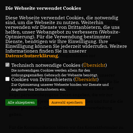
können.
Die Webseite verwendet Cookies
Bitte lesen Sie zur Einrichtung von Cookies sozialer
Diese Webseite verwendet Cookies, die notwendig
sind, um die Webseite zu nutzen. Weiterhin
Medien (Facebook, Twitter, etc.) unsere Hinweise zu den
verwenden wir Dienste von Drittanbietern, die uns
einzelnen Drittanbietern.
helfen, unser Webangebot zu verbessern (Website-
Optmierung). Für die Verwendung bestimmter
Dienste, benötigen wir Ihre Einwilligung. Ihre
§4 Weitere Funktionen und Angebote unserer Webseite
Einwilligung können Sie jederzeit widerrufen. Weitere
Informationen finden Sie in unserer
Datenschutzerklärung
.
Die CDU Großheide bietet Möglichkeiten zur
Kommunikation über das Internet an.
Technisch notwendige Cookies (
Übersicht
)
Die notwendigen Cookies werden allein für den
(1) Neben der rein informatorischen Nutzung unserer
ordnungsgemäßen Gebrauch der Webseite benötigt.
Cookies von Drittanbietern (
Übersicht
)
Webseite bieten wir verschiedene Leistungen an, die Sie
Zur Optimierung unserer Webseite binden wir Dienste und
bei Interesse nutzen können. Dazu müssen Sie in der
Angebote von Drittanbietern ein.
Regel personenbezogene Daten angeben, die wir zur
Erbringung der jeweiligen Leistung nutzen und für die die
Alle akzeptieren
Auswahl speichern
zuvor genannten Grundsätze zur Datenverarbeitung
gelten.
Für die Kommunikation bitten wir das Kontaktformular zu