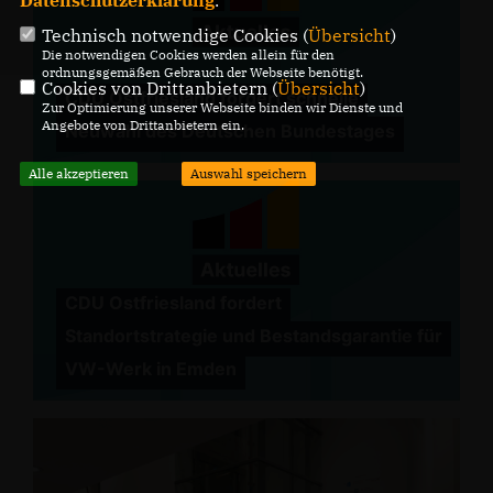
Technisch notwendige Cookies (
Übersicht
)
Die notwendigen Cookies werden allein für den
ordnungsgemäßen Gebrauch der Webseite benötigt.
Cookies von Drittanbietern (
Übersicht
)
CDU Ostfriesland fordert schnelle
Zur Optimierung unserer Webseite binden wir Dienste und
Angebote von Drittanbietern ein.
Neuwahl des Deutschen Bundestages
Alle akzeptieren
Auswahl speichern
CDU Ostfriesland fordert
Standortstrategie und Bestandsgarantie für
VW-Werk in Emden