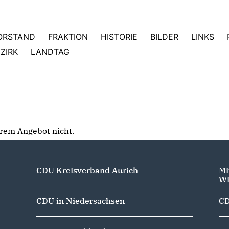
ORSTAND
FRAKTION
HISTORIE
BILDER
LINKS
ZIRK
LANDTAG
serem Angebot nicht.
CDU Kreisverband Aurich
Mi
Wi
CDU in Niedersachsen
CD