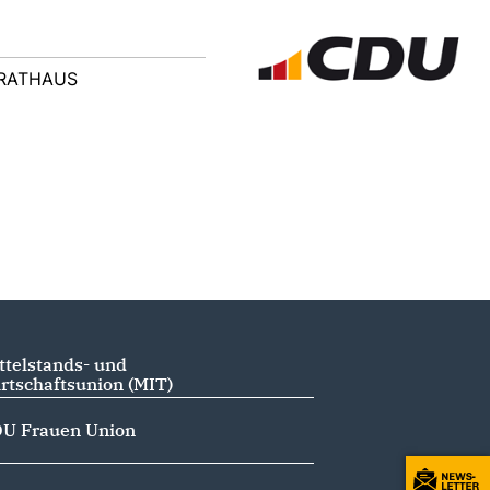
RATHAUS
ttelstands- und
rtschaftsunion (MIT)
U Frauen Union