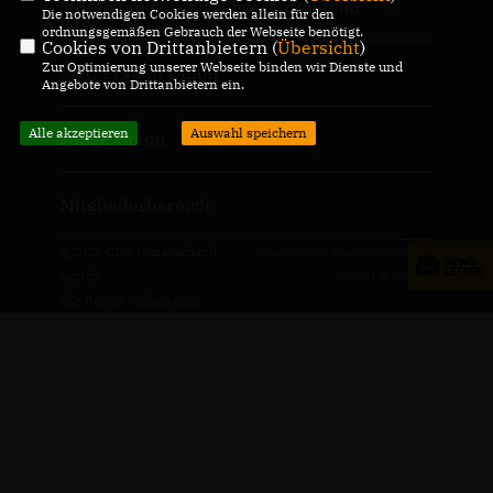
Mittelstands- und Wirtschaftsunion
Die notwendigen Cookies werden allein für den
(MIT)
ordnungsgemäßen Gebrauch der Webseite benötigt.
Cookies von Drittanbietern (
Übersicht
)
Zur Optimierung unserer Webseite binden wir Dienste und
CDU Frauen Union
Angebote von Drittanbietern ein.
Alle akzeptieren
Auswahl speichern
Junge Union
Mitgliederbereich
@2026 CDU Kreisverband
Realisation: Sharkness Media
Aurich
GmbH & Co. KG
Alle Rechte vorbehalten.